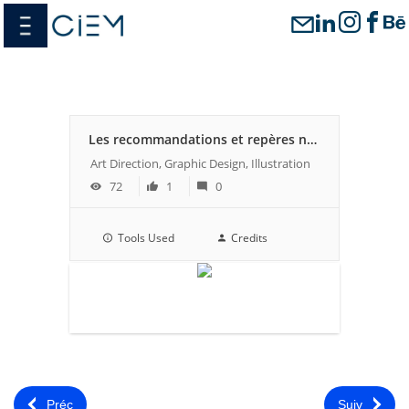
Passer
menu
au
contenu
Les recommandations et repères nutritionnels
Art Direction, Graphic Design, Illustration
72
1
0
Tools Used
Credits
Préc
Suiv