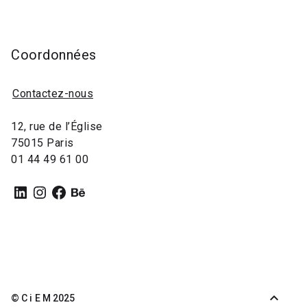
Coordonnées
Contactez-nous
12, rue de l’Église
75015 Paris
01 44 49 61 00
LinkedIn
Instagram
Facebook
Behance
expand_less
© C i E M 2025