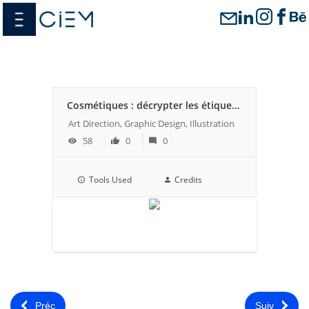
Passer
menu
au
contenu
Cosmétiques : décrypter les étiquettes
Art Direction, Graphic Design, Illustration
58
0
0
Tools Used
Credits
Préc
Suiv