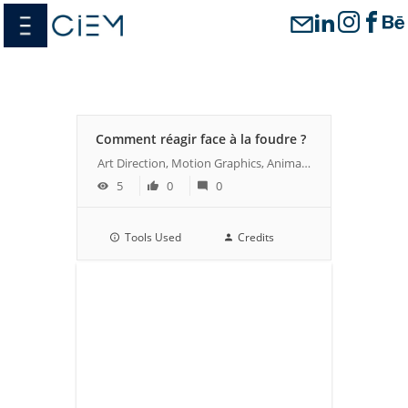
Passer
menu
au
contenu
Comment réagir face à la foudre ?
Art Direction, Motion Graphics, Animation
5
0
0
Tools Used
Credits