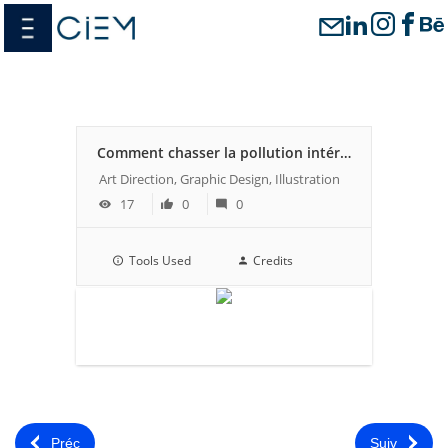
Passer
menu
au
contenu
Comment chasser la pollution intérieure
Art Direction, Graphic Design, Illustration
17
0
0
Tools Used
Credits
Préc
Suiv