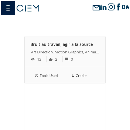
Passer
menu
au
contenu
Bruit au travail, agir à la source
Art Direction, Motion Graphics, Animation
13
2
0
Tools Used
Credits