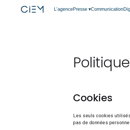
Passer
L’agence
Presse ▾
Communication
Dig
au
contenu
Politiqu
Cookies
Les seuls cookies utilisés
pas de données personnel