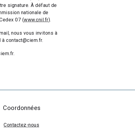
otre signature. À défaut de
ommission nationale de
 Cedex 07 (
www.cnil.fr
).
mail, nous vous invitons à
l à contact@ciem.fr.
iem.fr.
Coordonnées
Contactez-nous