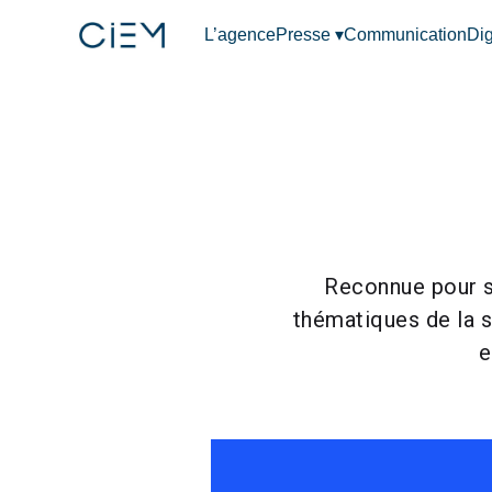
Passer
L’agence
Presse ▾
Communication
Dig
au
contenu
Reconnue pour so
thématiques de la s
e