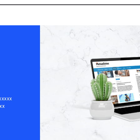
xxxxx
xx