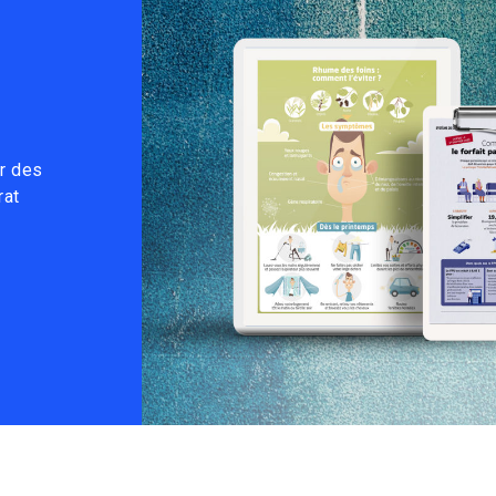
u
ar des
rat