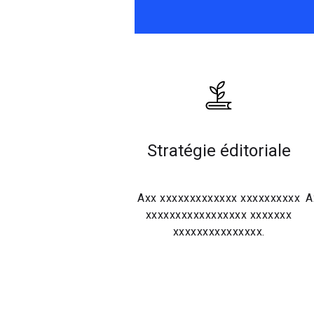
Stratégie éditoriale
Axx xxxxxxxxxxxxx xxxxxxxxxx
A
xxxxxxxxxxxxxxxxx xxxxxxx
xxxxxxxxxxxxxxx.