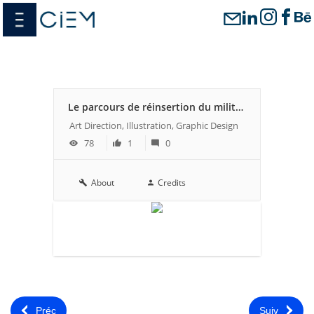
Passer
menu
au
contenu
Le parcours de réinsertion du militaire blessé
Art Direction, Illustration, Graphic Design
78
1
0
About
Credits
Préc
Suiv