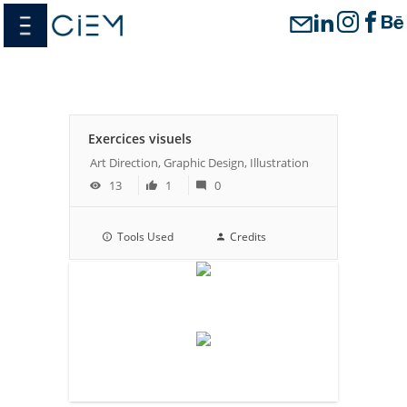
Passer
menu
au
contenu
Exercices visuels
Art Direction, Graphic Design, Illustration
13
1
0
Tools Used
Credits