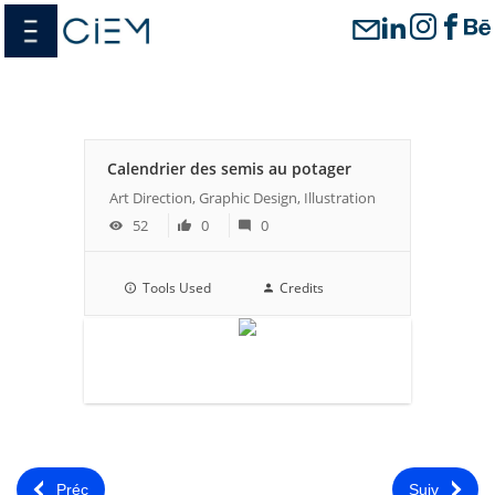
Passer
menu
au
contenu
Calendrier des semis au potager
Art Direction, Graphic Design, Illustration
52
0
0
Tools Used
Credits
Préc
Suiv