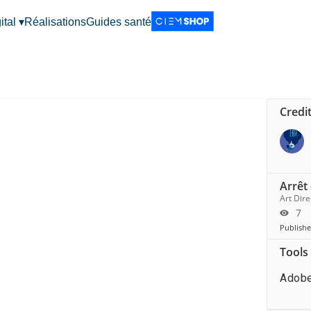
ital ▾
Réalisations
Guides santé
Credi
Arrêt 
Art Dir
7
Publishe
Tools
Adobe