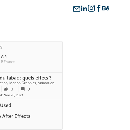
ts
G R
France
du tabac : quels effets ?
ection, Motion Graphics, Animation
0
0
d: Nov 28, 2023
 Used
 After Effects